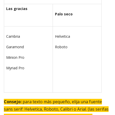
Las gracias
Palo seco
Cambria
Helvetica
Garamond
Roboto
Minion Pro
Myriad Pro
Consejo:
para texto más pequeño, elija una fuente
sans serif: Helvetica, Roboto, Calibri o Arial. (las serifas