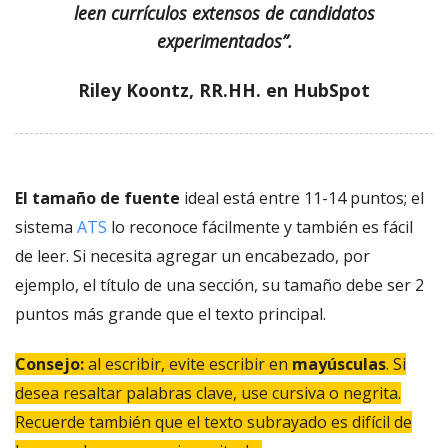
leen currículos extensos de candidatos
experimentados”.
Riley Koontz, RR.HH. en HubSpot
El tamaño de fuente
ideal está entre 11-14 puntos; el
sistema
ATS
lo reconoce fácilmente y también es fácil
de leer. Si necesita agregar un encabezado, por
ejemplo, el título de una sección, su tamaño debe ser 2
puntos más grande que el texto principal.
Consejo:
al escribir, evite escribir en
mayúsculas
. Si
desea resaltar palabras clave, use cursiva o negrita.
Recuerde también que el texto subrayado es difícil de