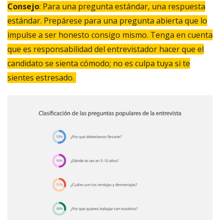
Consejo
: Para una pregunta estándar, una respuesta
estándar. Prepárese para una pregunta abierta que lo
impulse a ser honesto consigo mismo. Tenga en cuenta
que es responsabilidad del entrevistador hacer que el
candidato se sienta cómodo; no es culpa tuya si te
sientes estresado.