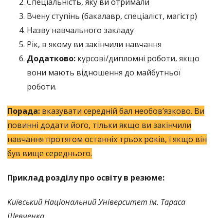
Спеціальність, яку ви отримали
Вчену ступінь (бакалавр, спеціаліст, магістр)
Назву навчального закладу
Рік, в якому ви закінчили навчання
Додатково:
курсові/дипломні роботи, якщо
вони мають відношення до майбутньої
роботи.
Порада:
вказувати середній бал необов’язково. Ви
повинні додати його, тільки якщо ви закінчили
навчання протягом останніх трьох років, і якщо він
був вище середнього.
Приклад розділу про освіту в резюме:
Київський Національний Університет ім. Тараса
Шевченка