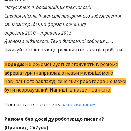
Факультет інформаційних технологій
Спеціальність: Інженерія програмного забезпечення
ОС Магістр (денна форма навчання)
вересень 2010 – травень 2015
Диплом з відзнакою. Тема дипломної роботи: … ..
[вказуйте тільки якщо релевантно для цієї роботи]
Порада:
Не рекомендується згадувати в резюме
абревіатури (наприклад з назви маловідомого
навчального закладу), сенс яких роботодавцю може
бути незрозумілий. Напишіть назви повністю.
Повна стаття про освіту
за посиланням.
Резюме без досвіду роботи: що писати?
(Приклад СV2you)