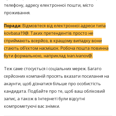
телефону, адресу електронної пошти, місто
проживання.
Порада:
Відмовтеся від електронної адреси типа
kovbasa19@. Таких претендентів просто не
сприймають всерйоз, в кращому випадку вони
стають об’єктом насмішок. Робоча пошта повинна
бути формальною, наприклад ivan.ivanov@.
Теж саме стосується і соціальних мереж. Багато
серйозних компаній просять вказати посилання на
акаунти, щоб дізнатися більше про особистість
кандидата. Подбайте про те, щоб ваш обліковий
запис, а також в Інтернеті були відсутні
компрометуючі вас знімки.