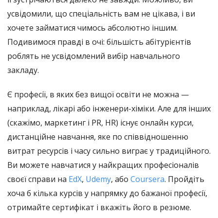
усвідомили, що спеціальність вам не цікава, і ви
хочете займатися чимось абсолютно іншим.
Подивимося правді в очі: більшість абітурієнтів
роблять не усвідомлений вибір навчального
закладу.
Є професії, в яких без вищої освіти не можна
—
наприклад, лікарі або інженери-хіміки. Але для інших
(скажімо, маркетинг і PR, HR) існує онлайн курси,
дистанційне навчання, яке по співвідношенню
витрат ресурсів і часу сильно виграє у традиційного.
Ви можете навчатися у найкращих професіоналів
своєї справи на
EdX
,
Udemy
, або
Coursera
. Пройдіть
хоча б кілька курсів у напрямку до бажаної професії,
отримайте сертифікат і вкажіть його в резюме.