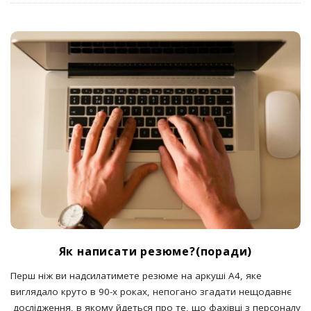
Як написати резюме?(поради)
Перш ніж ви надсилатимете резюме на аркуші А4, яке
виглядало круто в 90-х роках, непогано згадати нещодавнє
дослідження, в якому йдеться про те, що фахівці з персоналу