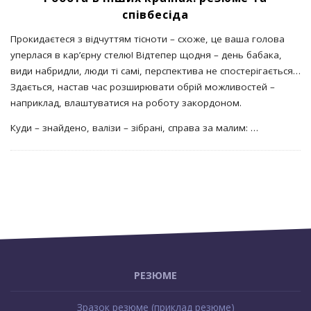
співбесіда
Прокидаєтеся з відчуттям тісноти – схоже, це ваша голова
уперлася в кар’єрну стелю! Відтепер щодня – день бабака,
види набридли, люди ті самі, перспектива не спостерігається…
Здається, настав час розширювати обрій можливостей –
наприклад, влаштуватися на роботу закордоном.
Куди – знайдено, валізи – зібрані, справа за малим:
…
S
i
РЕЗЮМЕ
t
Зразок резюме (приклад резюме)