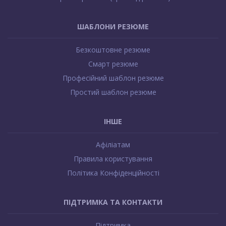
e
F
o
ШАБЛОНИ РЕЗЮМЕ
o
Безкоштовне резюме
t
Смарт резюме
e
Професійний шаблон резюме
r
Простий шаблон резюме
ІНШЕ
Афіліатам
Правила користування
Політика Конфіденційності
ПІДТРИМКА ТА КОНТАКТИ
Підтримка