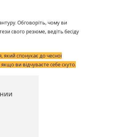
антуру. Обговоріть, чому ви
тези свого резюме, ведіть бесіду
, який спонукає до чесної
 якщо ви відчуваєте себе скуто.