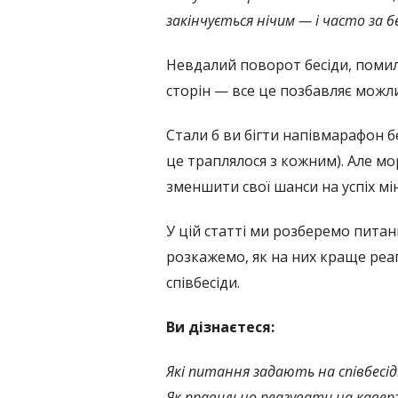
закінчується нічим
—
і часто за б
Невдалий поворот бесіди, помил
сторін
—
все це позбавляє можли
Стали б ви бігти напівмарафон б
це траплялося з кожним). Але мо
зменшити свої шанси на успіх мін
У цій статті ми розберемо питанн
розкажемо, як на них краще реа
співбесіди.
Ви дізнаєтеся:
Які питання задають на співбесіді
Як правильно реагувати на кавер