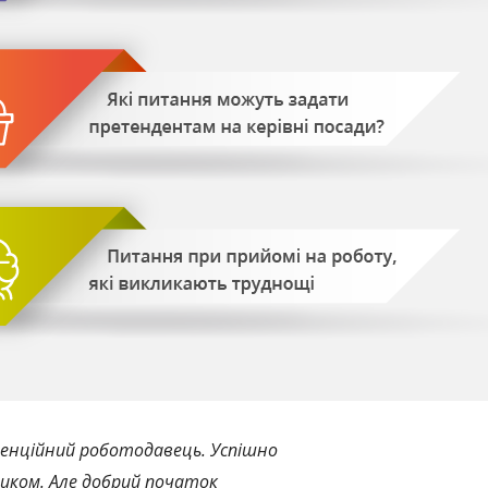
отенційний роботодавець. Успішно
ником. Але добрий початок