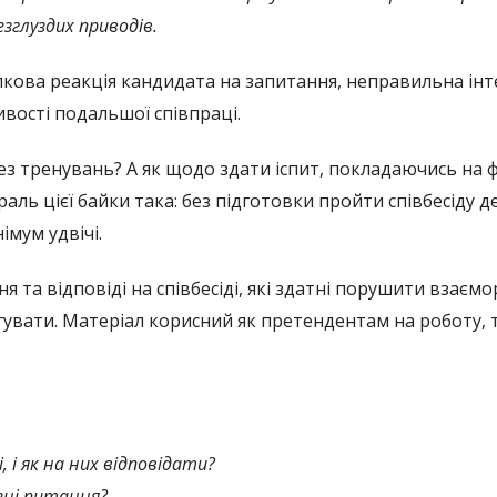
езглуздих приводів.
кова реакція кандидата на запитання, неправильна інт
вості подальшої співпраці.
ез тренувань? А як щодо здати іспит, покладаючись на ф
раль цієї байки така: без підготовки пройти співбесіду 
імум удвічі.
я та відповіді на співбесіді, які здатні порушити взаємо
гувати. Матеріал корисний як претендентам на роботу, т
, і як на них відповідати?
зні питання?