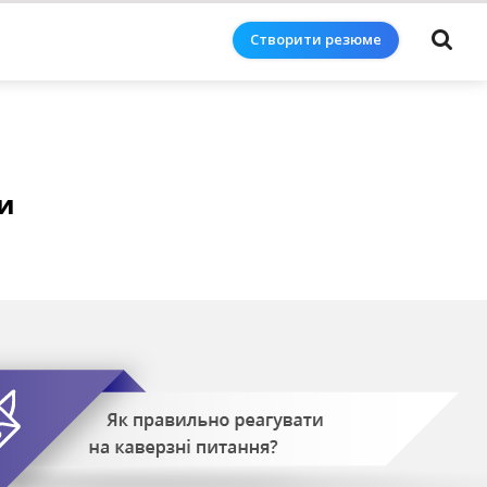
Створити резюме
ди