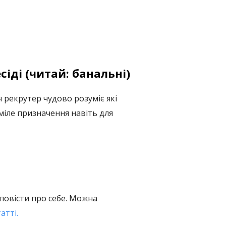
сіді (читай: банальні)
 рекрутер чудово розуміє які
міле призначення навіть для
зповісти про себе. Можна
атті.