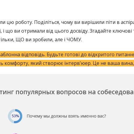
ли цю роботу. Поділіться, чому ви вирішили піти в аспір
, і що ви отримали від цього досвіду. Згадайте ключові 
тільки, ЩО ви зробили, але і ЧОМУ.
блонна відповідь. Будьте готові до відкритого питання
ень комфорту, який створює інтерв’юер. Це не ваша вина,