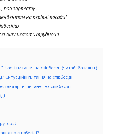
і, про зарплату …
ендентам на керівні посади?
івбесідах
 які викликають труднощі
? Часті питання на співбесіді (читай: банальні)
і? Ситуаційні питання на співбесіді
Нестандартні питання на співбесіді
іді
крутера?
ання на співбесіді?