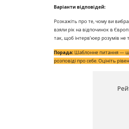
Варіанти відповідей:
Розкажіть про те, чому ви вибра
взяли рік на відпочинок в Європі
так, щоб інтерв’юер розумів не 
Порада:
Шаблонне питання
—
ша
розповіді про себе. Оцініть рів