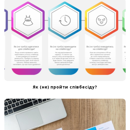
a
t
i
o
n
Як (не) пройти співбесіду?