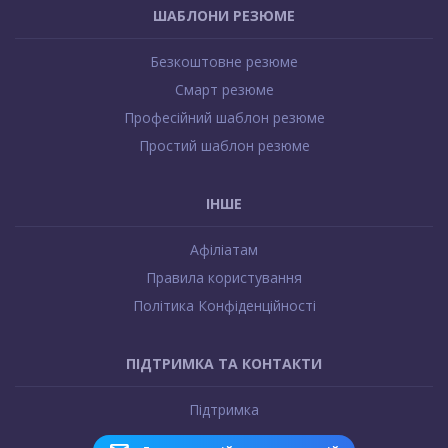
o
ШАБЛОНИ РЕЗЮМЕ
o
Безкоштовне резюме
t
Смарт резюме
e
Професійний шаблон резюме
r
Простий шаблон резюме
ІНШЕ
Афіліатам
Правила користування
Політика Конфіденційності
ПІДТРИМКА ТА КОНТАКТИ
Підтримка