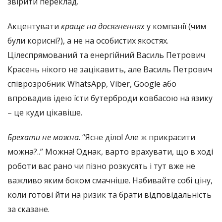
звірити переклад.
Акцентувати
краще на досягненнях
у компанії (чим
були корисні?), а не на особистих якостях.
Цілеспрямований та енергійний Василь Петрович
Красень нікого не зацікавить, але Василь Петрович
співрозробник WhatsApp, Viber, Google або
впровадив ідею їсти бутерброди ковбасою на язику
– це куди цікавіше.
Брехати не можна
. “Ясне діло! Але ж прикрасити
можна?..” Можна! Однак, варто врахувати, що в ході
роботи вас рано чи пізно розкусять і тут вже не
важливо яким боком смачніше. Набивайте собі ціну,
коли готові йти на ризик та брати відповідальність
за сказане.