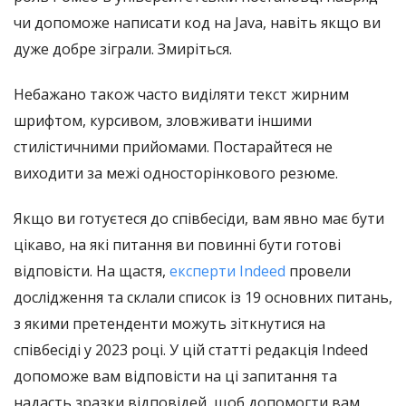
чи допоможе написати код на Java, навіть якщо ви
дуже добре зіграли. Змиріться.
Небажано також часто виділяти текст жирним
шрифтом, курсивом, зловживати іншими
стилістичними прийомами. Постарайтеся не
виходити за межі односторінкового резюме.
Якщо ви готуєтеся до співбесіди, вам явно має бути
цікаво, на які питання ви повинні бути готові
відповісти. На щастя,
експерти Indeed
провели
дослідження та склали список із 19 основних питань,
з якими претенденти можуть зіткнутися на
співбесіді у 2023 році. У цій статті редакція Indeed
допоможе вам відповісти на ці запитання та
надасть зразки відповідей, щоб допомогти вам