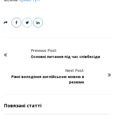
Previous Post:
P
Основні питання під час співбесіди
o
s
Next Post:
t
Рівні володіння англійською мовою в
N
резюме
a
v
i
Повязані статті
g