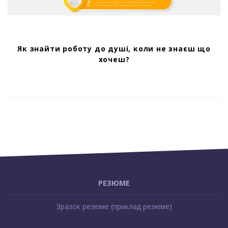
Як знайти роботу до душі, коли не знаєш що
хочеш?
S
i
РЕЗЮМЕ
t
Зразок резюме (приклад резюме)
e
F