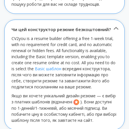
пошуку роботи для вас не складе труднощів.
Чи цей конструктор резюме безкоштовний?
CV2you is a resume builder offering a free 1-week trial,
with no requirement for credit card, and no automatic
renewal or hidden fees. All functionality is available,
including the Basic template version, enabling you to
create one resume online at no cost. All you need to do
is select the
Basic шаблон
всередині конструктора,
після чого ви можете заповнити інформацію про
себе, створити резюме та завантажити його або
поділитися посиланням на ваше резюме.
Якщо ви хочете унікальний дизайн резюме — є вибір
з платних шаблонів (відзначені
). Вони доступні
по 1-денній/1-тижневій, або місячній підписці. Ви
побачите ціну в особистому кабінеті, або при виборі
шаблону після того, як завітаєте на сайт.