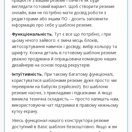
працюєте з вашим резюме і бачите як буде
виглядати готовий варіант. Щоб створити резюме
онлайн, вам не потрібно мати досвід роботи з
редакторами або іншим ПО - досить заповнити
інформацію про себе у шаблоні резюме.
Функціональність.
Тут є все що потрібно, і при
цьому нічого зайвого: є зміна місць блоків,
автосортування навичок і досвіду, вибір кольору та
шрифту. Кожна деталь в готовому шаблоні резюме
уважно продумана й опрацьована командою наших
дизайнерів на основі порад рекрутерів.
Інтуїтивність.
При такому багатому функціоналі,
користуватися шаблонами резюме дуже просто: ми
перевіряли на бабусях (серйозно!). Всі шаблони
резюме наочні, з прикладами і підказками. А якщо
виникла технічна складність — просто напишіть нам,
використовуючи чат підтримки в правому нижньому
кутку екрану.
Увесь функціонал нашого конструктора резюме
доступний в Basic шаблоні безкоштовно. Якщо ж ви